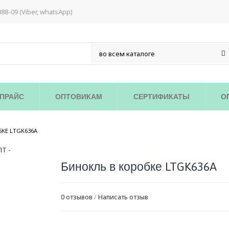
888-09 (Viber, whatsApp)
ПРАЙС
ОПТОВИКАМ
СЕРТИФИКАТЫ
О
/
БКЕ LTGK636A
Бинокль в коробке LTGK636A
0 отзывов
/
Написать отзыв