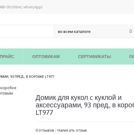
888-09 (Viber, whatsApp)
ПРАЙС
ОПТОВИКАМ
СЕРТИФИКАТЫ
О
/
МИ, 93 ПРЕД., В КОРОБКЕ LT977
Домик для кукол c куклой и
аксессуарами, 93 пред., в коро
LT977
0 отзывов
/
Написать отзыв