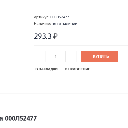
Артикул:
000Л52477
Наличие:
нет в наличии
293.3
₽
КУПИТЬ
В ЗАКЛАДКИ
В СРАВНЕНИЕ
а 000Л52477