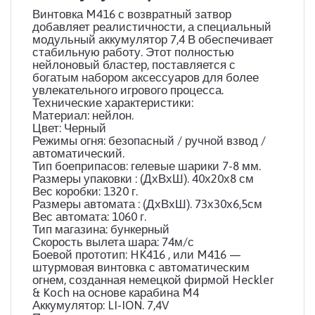
Винтовка M416 с возвратный затвор
добавляет реалистичности, а специальный
модульный аккумулятор 7,4 В обеспечивает
стабильную работу. Этот полностью
нейлоновый бластер, поставляется с
богатым набором аксессуаров для более
увлекательного игрового процесса.
Технические характеристики:
Материал: нейлон.
Цвет: Черный
Режимы огня: безопасный / ручной взвод /
автоматический.
Тип боеприпасов: гелевые шарики 7-8 мм.
Размеры упаковки : (ДхВхШ). 40х20х8 см
Вес коробки: 1320 г.
Размеры автомата : (ДхВхШ). 73х30х6,5см
Вес автомата: 1060 г.
Тип магазина: бункерный
Скорость вылета шара: 74м/с
Боевой прототип: HK416 , или M416 —
штурмовая винтовка с автоматическим
огнем, созданная немецкой фирмой Heckler
& Koch на основе карабина M4
Аккумулятор: LI-ION. 7,4V