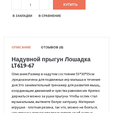
КУПИТЬ
В ЗАКЛАДКИ
В СРАВНЕНИЕ
ОПИСАНИЕ
ОТЗЫВОВ (0)
Надувной прыгун Лошадка
LT619-67
Описание:Размер в надутом состоянии 55*30*55см
,предназначена для подвижных игр малыша в течение
дня.Это занимательный тренажер для развития мышц,
координации движений и чувства равновесия. Крепко
держаться можно за ушки прыгуна. Чтобы ослик стал
музыкальным, вытяните белую заглушку. Материал
игрушки - плотная резина, так что, можно не бояться,
что игрушка лопнет или продырявиться об острые