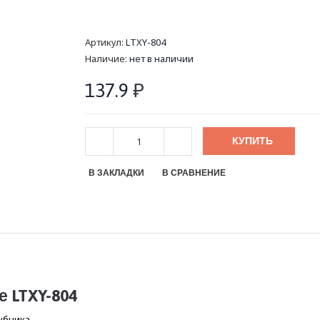
Артикул:
LTXY-804
Наличие:
нет в наличии
137.9
₽
КУПИТЬ
В ЗАКЛАДКИ
В СРАВНЕНИЕ
 LTXY-804
убника.