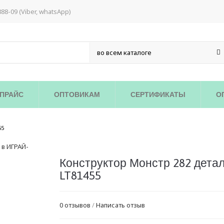
888-09 (Viber, whatsApp)
ПРАЙС
ОПТОВИКАМ
СЕРТИФИКАТЫ
О
/
55
Конструктор Монстр 282 дета
LT81455
0 отзывов
/
Написать отзыв