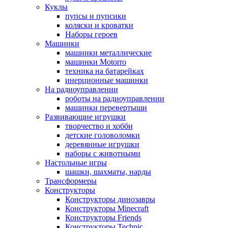
Куклы
пупсы и пупсики
коляски и кроватки
Наборы героев
Машинки
машинки металлические
машинки Motorro
техника на батарейках
инерционные машинки
На радиоуправлении
роботы на радиоуправлении
машинки перевертыши
Развивающие игрушки
творчество и хобби
детские головоломки
деревянные игрушки
наборы с животными
Настольные игры
шашки, шахматы, нарды
Трансформеры
Конструкторы
Конструкторы динозавры
Конструкторы Minecraft
Конструкторы Friends
Конструкторы Technic