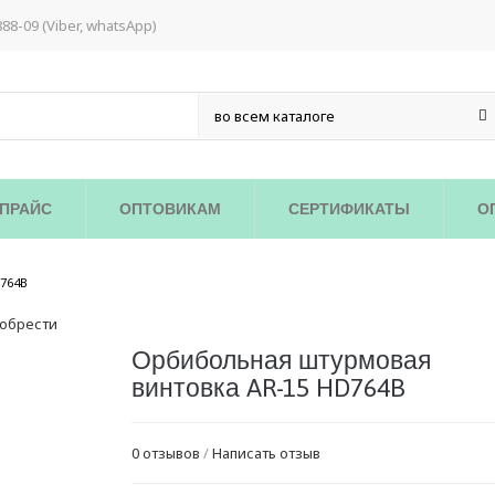
888-09 (Viber, whatsApp)
ПРАЙС
ОПТОВИКАМ
СЕРТИФИКАТЫ
О
/
764B
Орбибольная штурмовая
винтовка AR-15 HD764B
0 отзывов
/
Написать отзыв