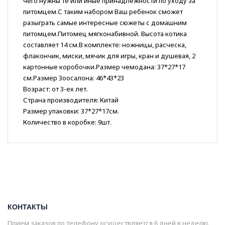
чего нужны те или иные принадлежности по уходу за
питомцем.С таким набором Ваш ребенок сможет
разыграть самые интересные сюжеты с домашним
питомцем.Питомец мягконабивной. Высота котика
составляет 14 см.В комплекте: ножницы, расческа,
флакончик, миски, мячик для игры, кран и душевая, 2
картонные коробочки.Размер чемодана: 37*27*17
см.Размер Зоосалона: 46*43*23
Возраст: от 3-ех лет.
Страна производителя: Китай
Размер упаковки: 37*27*17см.
Количество в коробке: 9шт.
КОНТАКТЫ
Прием заказов по телефону осуществляется 6 дней в неделю.