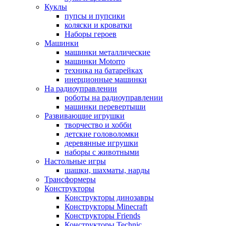
Куклы
пупсы и пупсики
коляски и кроватки
Наборы героев
Машинки
машинки металлические
машинки Motorro
техника на батарейках
инерционные машинки
На радиоуправлении
роботы на радиоуправлении
машинки перевертыши
Развивающие игрушки
творчество и хобби
детские головоломки
деревянные игрушки
наборы с животными
Настольные игры
шашки, шахматы, нарды
Трансформеры
Конструкторы
Конструкторы динозавры
Конструкторы Minecraft
Конструкторы Friends
Конструкторы Technic