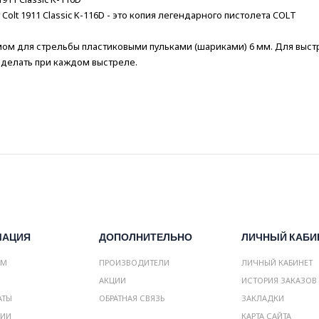
lt 1911 Classic K-116D - это копия легендарного пистолета COLT
ом для стрельбы пластиковыми пульками (шариками) 6 мм. Для выст
делать при каждом выстреле.
МАЦИЯ
ДОПОЛНИТЕЛЬНО
ЛИЧНЫЙ КАБИ
АМ
ПРОИЗВОДИТЕЛИ
ЛИЧНЫЙ КАБИНЕТ
АКЦИИ
ИСТОРИЯ ЗАКАЗОВ
АТЫ
ОБРАТНАЯ СВЯЗЬ
ЗАКЛАДКИ
НИИ
КАРТА САЙТА