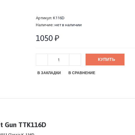
Артикул:
K116D
Наличие:
нет в наличии
1050
₽
КУПИТЬ
В ЗАКЛАДКИ
В СРАВНЕНИЕ
t Gun TTK116D
911 Classic K-116D