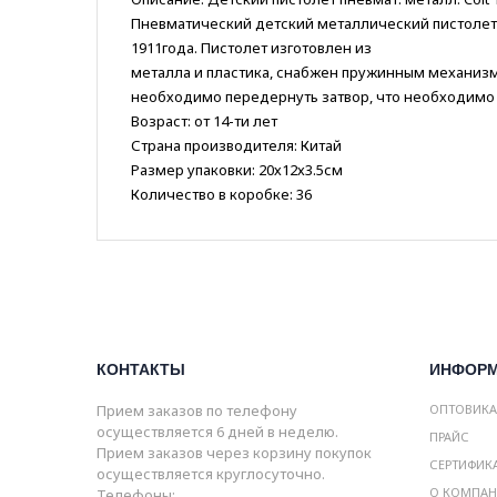
Пневматический детский металлический пистолет Co
1911года. Пистолет изготовлен из
металла и пластика, снабжен пружинным механизм
необходимо передернуть затвор, что необходимо 
Возраст: от 14-ти лет
Страна производителя: Китай
Размер упаковки: 20х12х3.5см
Количество в коробке: 36
КОНТАКТЫ
ИНФОР
Прием заказов по телефону
ОПТОВИК
осуществляется 6 дней в неделю.
ПРАЙС
Прием заказов через корзину покупок
СЕРТИФИК
осуществляется круглосуточно.
О КОМПА
Телефоны: