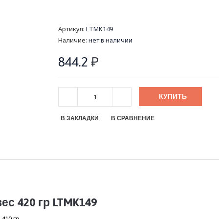
Артикул:
LTMK149
Наличие:
нет в наличии
844.2
₽
КУПИТЬ
В ЗАКЛАДКИ
В СРАВНЕНИЕ
ес 420 гр LTMK149
410 гр.