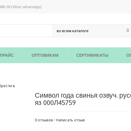
888-09 (Viber, whatsApp)
ПРАЙС
ОПТОВИКАМ
СЕРТИФИКАТЫ
О
Символ года свинья озвуч. рус
яз 000Л45759
0 отзывов
/
Написать отзыв