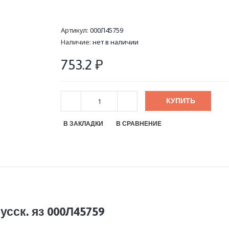
Артикул:
000Л45759
Наличие:
нет в наличии
753.2
₽
КУПИТЬ
В ЗАКЛАДКИ
В СРАВНЕНИЕ
усск. яз 000Л45759