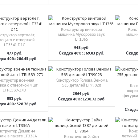
Конструктор винтовой
Конс
машинка Мусоровоз звук
машин
структор вертолёт,
LT1365
тоцикл с отверткой
LT3341-D1C
948 руб.
477 руб.
Скидка 40%: 569.03 руб.
Скидка
КУПИТЬ
ка 40%: 286.45 руб.
КУПИТЬ
нструктор военная
Конструктор Голова Венома
ика с отвёрткой 4 шт
565 деталей LT99028
Конс
LTRL589-27D
шарик
2064 руб.
фигурки
881 руб.
Скидка 40%: 1238.72 руб.
КУПИТЬ
ка 40%: 528.78 руб.
КУПИТЬ
Скидка
нструктор Домик 44
Конс
ли, в пакете LT336A
летучий 
Конструктор Зайка