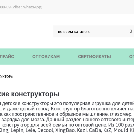
888-09 (Viber, whatsApp)
ПРАЙС
ОПТОВИКАМ
СЕРТИФИКАТЫ
О
/
РУКТОРЫ
кие конструкторы
 детские конструкторы это популярная игрушка для детей
 и даже целый город. Конструктор благотворно влияет на
а как пространственное и образное мышление, глазомер, 
зарядка для мозга. Данный раздел нашего оптового инте
 конструктор для всей семьи по оптовой цене. Из 100 ра
ing, Lepin, Lele, Decool, XingBao, Kazi, CaDa, KsZ, Mould 