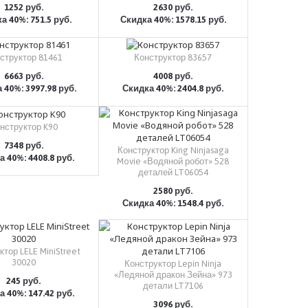
1252 руб.
2630 руб.
а 40%: 751.5 руб.
Скидка 40%: 1578.15 руб.
КУПИТЬ
КУПИТЬ
структор 81461
Конструктор 83657
6663 руб.
4008 руб.
 40%: 3997.98 руб.
Скидка 40%: 2404.8 руб.
КУПИТЬ
КУПИТЬ
нструктор K90
7348 руб.
Конструктор King Ninjasaga
 40%: 4408.8 руб.
КУПИТЬ
Movie «Водяной робот» 528
деталей LT06054
2580 руб.
Скидка 40%: 1548.4 руб.
КУПИТЬ
ктор LELE MiniStreet
30020
Конструктор Lepin Ninja
«Ледяной дракон Зейна» 973
245 руб.
детали LT7106
 40%: 147.42 руб.
КУПИТЬ
3096 руб.