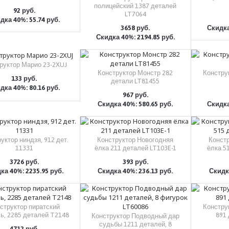
полицейский 1387 деталей
92 руб.
LT7064
дка 40%: 55.74 руб.
КУПИТЬ
3658 руб.
Скидка
Скидка 40%: 2194.85 руб.
КУПИТЬ
руктор Марио 23-2XUJ
Конструктор Монстр 282
Конструк
133 руб.
детали LT81455
дка 40%: 80.16 руб.
КУПИТЬ
967 руб.
Скидка 40%: 580.65 руб.
Скидка
КУПИТЬ
уктор ниндзя, 912 дет.
Конструктор Новогодняя
Конст
11331
ёлка 211 деталей LT103E-1
ёлка 5
3726 руб.
393 руб.
ка 40%: 2235.95 руб.
Скидка 40%: 236.13 руб.
Скидка
КУПИТЬ
КУПИТЬ
структор пиратский
Констру
ь, 2285 деталей T2148
891 
Конструктор Подводный дар
судьбы 1211 деталей, 8
4712 руб.