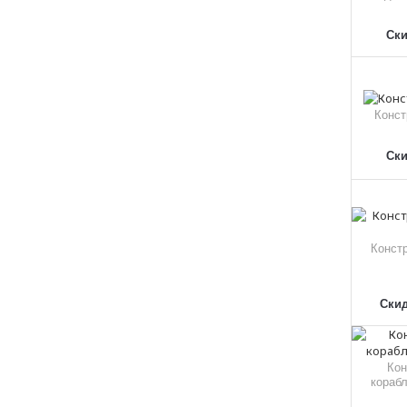
Ски
Конст
Ски
Констр
Скид
Кон
корабл