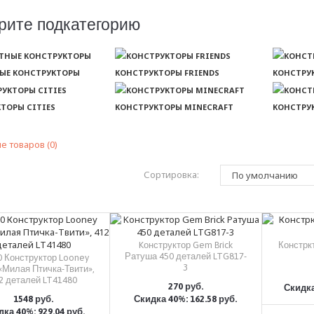
рите подкатегорию
ЫЕ КОНСТРУКТОРЫ
КОНСТРУКТОРЫ FRIENDS
КОНСТРУ
ТОРЫ CITIES
КОНСТРУКТОРЫ MINECRAFT
КОНСТРУ
е товаров (0)
Сортировка:
Kонструктор Gem Brick
Констркт
Ратуша 450 деталей LTG817-
0 Конструктор Looney
3
«Милая Птичка-Твити»,
2 деталей LT41480
270 руб.
Скидка
1548 руб.
Скидка 40%: 162.58 руб.
КУПИТЬ
ка 40%: 929.04 руб.