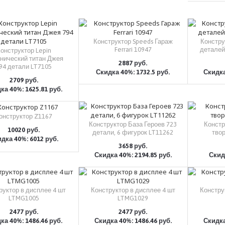
Конструктор Speeds Гараж
Констру
Ferrari 10947
деталей
онструктор Lepin
нический титан Джея
2887 руб.
94 детали LT7105
Скидка 40%: 1732.5 руб.
Скидка
КУПИТЬ
2709 руб.
ка 40%: 1625.81 руб.
КУПИТЬ
онструктор Z1167
Конструктор База Героев 723
Констр
10020 руб.
детали, 6 фигурок LT11262
тво
дка 40%: 6012 руб.
КУПИТЬ
3658 руб.
Скидка 40%: 2194.85 руб.
Скидк
КУПИТЬ
руктор в дисплее 4 шт
Конструктор в дисплее 4 шт
Констру
LTMG1005
LTMG1029
2477 руб.
2477 руб.
ка 40%: 1486.46 руб.
Скидка 40%: 1486.46 руб.
Скидка
КУПИТЬ
КУПИТЬ