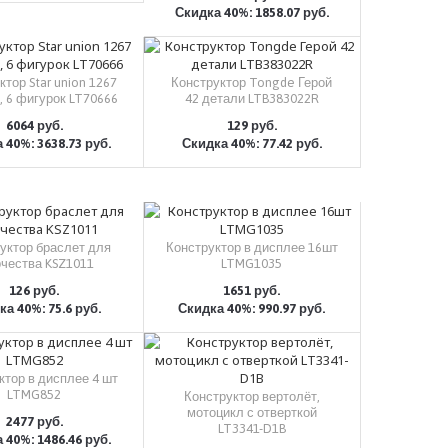
Скидка 40%: 1858.07 руб.
КУПИТЬ
ктор Star union 1267
Конструктор Tongde Герой
, 6 фигурок LT70666
42 детали LTB383022R
6064 руб.
129 руб.
 40%: 3638.73 руб.
Скидка 40%: 77.42 руб.
КУПИТЬ
КУПИТЬ
уктор браслет для
Конструктор в дисплее 16шт
рчества KSZ1011
LTMG1035
126 руб.
1651 руб.
а 40%: 75.6 руб.
Скидка 40%: 990.97 руб.
КУПИТЬ
КУПИТЬ
ктор в дисплее 4 шт
LTMG852
Конструктор вертолёт,
мотоцикл с отверткой
2477 руб.
LT3341-D1B
 40%: 1486.46 руб.
КУПИТЬ