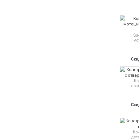
Кон
мо
Скид
Ко
техн
Скид
Ко
дета